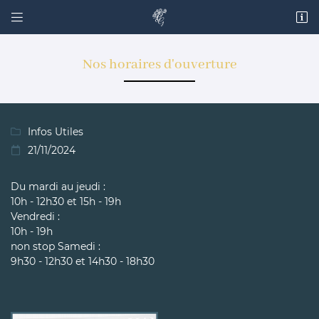


6 rue Doguereau
28100 DREUX
06 16 38 47 55
Nos horaires d'ouverture
Infos Utiles

21/11/2024

Du mardi au jeudi :
10h - 12h30 et 15h - 19h
Vendredi :
Adresse email de réception

10h - 19h
non stop Samedi :
Code Captcha

9h30 - 12h30 et 14h30 - 18h30
Rafraîchir le captcha

En cochant cette case, vous consentez à recevoir nos propositions