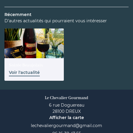
ffrets Cadeaux
Récemment
de thé / Bar à vins
D'autres actualités qui pourraient vous intéresser
Privatisation
Restez inform
Avis
Inscription News
Actualités
Contact
Soirée Beaujolais
Rejoignez-nous
Voir l'actualité
Le Chevalier Gourmand
6 rue Doguereau
28100 DREUX
Afficher la carte